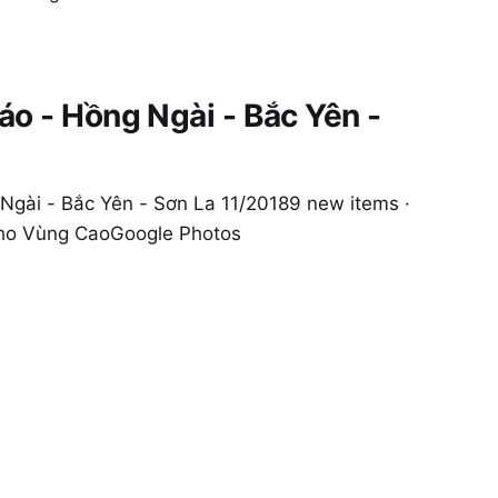
s · Album by 1000
áo - Hồng Ngài - Bắc Yên -
Ngài - Bắc Yên - Sơn La 11/20189 new items ·
ho Vùng CaoGoogle Photos