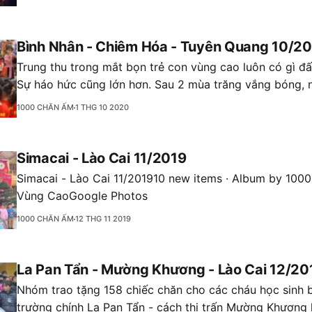
em nhỏ Nà
Bình Nhân - Chiêm Hóa - Tuyên Quang 10/2
Trung thu trong mắt bọn trẻ con vùng cao luôn có gì đấ
Sự háo hức cũng lớn hơn. Sau 2 mùa trăng vắng bóng, năm nay tiếng
trống của Trung thu rộn ràng đã trở lại với thôn Bình N
1000 CHĂN ẤM
1 THG 10 2020
Tuyên Quang. Bọn trẻ
Simacai - Lào Cai 11/2019
Simacai - Lào Cai 11/201910 new items · Album by 10
Vùng CaoGoogle Photos
1000 CHĂN ẤM
12 THG 11 2019
La Pan Tẩn - Mường Khương - Lào Cai 12/20
Nhóm trao tặng 158 chiếc chăn cho các cháu học sinh 
trường chính La Pan Tẩn - cách thị trấn Mường Khương 