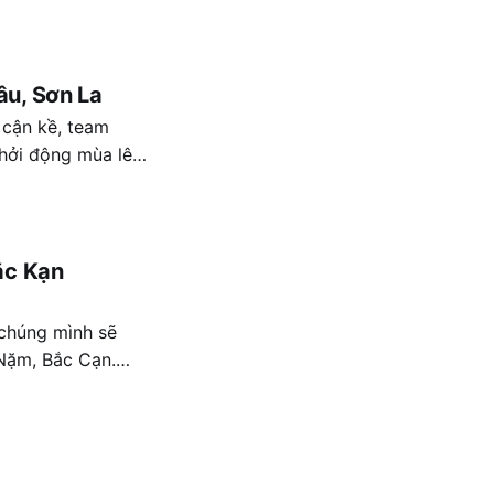
i chơi truyền
âu, Sơn La
 cận kề, team
hởi động mùa lên
hỏ của chúng mình
́c Kạn
 chúng mình sẽ
Nặm, Bắc Cạn.
ọc sinh là 114 em
ông, Dao.