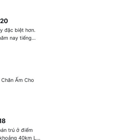
020
y đặc biệt hơn.
hân, Chiêm Hóa,
00 Chăn Ấm Cho
18
bán trú ở điểm
khoảng 40km La