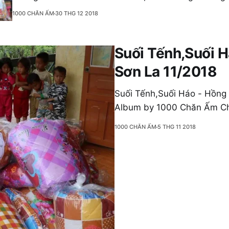
Pan Tẩn - Mường Khương - Lào Cai 12/201812 new item
1000 CHĂN ẤM
30 THG 12 2018
Chăn Ấm Cho Vùng CaoGoogle Photos
Suối Tếnh,Suối H
Sơn La 11/2018
Suối Tếnh,Suối Háo - Hồng 
Album by 1000 Chăn Ấm C
1000 CHĂN ẤM
5 THG 11 2018