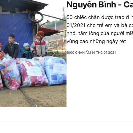
Nguyên Bình - C
50 chiếc chăn được trao đi
01/2021 cho trẻ em và bà c
nhỏ, tấm lòng của người mi
vùng cao những ngày rét
1000 CHĂN ẤM
14 THG 01 2021