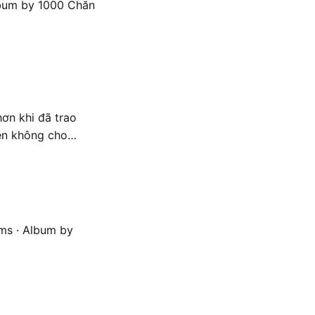
lbum by 1000 Chăn
ơn khi đã trao
 tâm, các điểm
ms · Album by