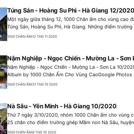
Túng Sán - Hoàng Su Phì - Hà Giang 12/202
Một ngày giữa tháng 12, 1000 Chăn ấm cho vùng cao đ
Túng Sán, Hoàng Su Phì, Hà Giang. Những điểm trường 
sườn núi Tây Côn Lĩnh quanh năm mù và rét. 200 chiếc
1000 CHĂN ẤM
12 THG 11 2020
chiếc áo khoác ấm, cặp sách
Nậm Nghiệp - Ngọc Chiến - Mường La - Sơn
Nậm Nghiệp - Ngọc Chiến - Mường La - Sơn La 10/2020
Album by 1000 Chăn Ấm Cho Vùng CaoGoogle Photos
1000 CHĂN ẤM
31 THG 10 2020
Nà Sâu - Yên Minh - Hà Giang 10/2020
Thứ 7 ngày 3/10/2020, nhóm 1000 Chăn ấm cho vùng ca
25 chăn cho điểm trường ghép Mầm non Nà Sâu, huyện
Giang, phục vụ cho công tác bán trú ngủ trưa tại trường c
1000 CHĂN ẤM
8 THG 10 2020