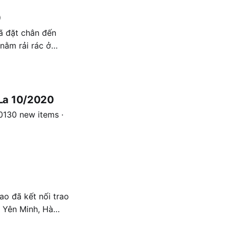
0
ã đặt chân đến
nằm rải rác ở
 chăn và những
 La 10/2020
130 new items ·
o đã kết nối trao
 Yên Minh, Hà
ủa 60 bạn. Các