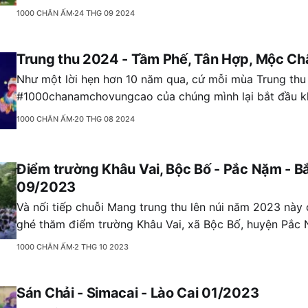
chức ngoài trời trở nên bất khả thi. Những hoạt động vu
1000 CHĂN ẤM
24 THG 09 2024
thống như
Trung thu 2024 - Tầm Phế, Tân Hợp, Mộc Ch
Như một lời hẹn hơn 10 năm qua, cứ mỗi mùa Trung thu
#1000chanamchovungcao của chúng mình lại bắt đầu k
núi. Vài ba niềm vui nhỏ nhặt đến từ chương trình bé n
1000 CHĂN ẤM
20 THG 08 2024
cũng đi qua mười mấy năm đường.
Điểm trường Khâu Vai, Bộc Bố - Pắc Nặm - Bă
09/2023
Và nối tiếp chuỗi Mang trung thu lên núi năm 2023 này
ghé thăm điểm trường Khâu Vai, xã Bộc Bố, huyện Pắc 
Điểm trường mầm non và tiểu học Khâu Vai có tổng số h
1000 CHĂN ẤM
2 THG 10 2023
đều là con hộ nghèo, hộ cận nghèo, chủ yếu dân tộc M
Sán Chải - Simacai - Lào Cai 01/2023