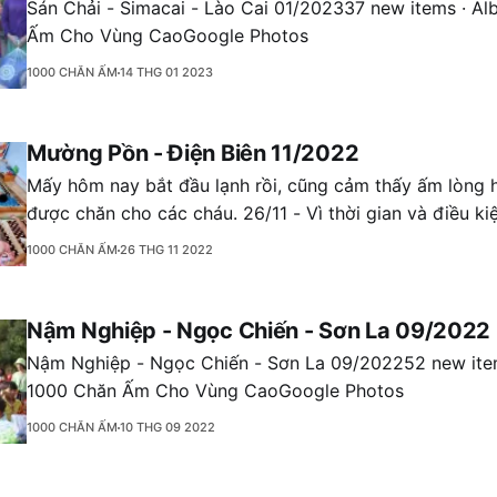
Sán Chải - Simacai - Lào Cai 01/202337 new items · A
Ấm Cho Vùng CaoGoogle Photos
1000 CHĂN ẤM
14 THG 01 2023
Mường Pồn - Điện Biên 11/2022
Mấy hôm nay bắt đầu lạnh rồi, cũng cảm thấy ấm lòng h
được chăn cho các cháu. 26/11 - Vì thời gian và điều kiện không cho
phép nên nhóm chỉ trao tặng được ở điểm trường trung
1000 CHĂN ẤM
26 THG 11 2022
còn lại các thầy cô
Nậm Nghiệp - Ngọc Chiến - Sơn La 09/2022
Nậm Nghiệp - Ngọc Chiến - Sơn La 09/202252 new ite
1000 Chăn Ấm Cho Vùng CaoGoogle Photos
1000 CHĂN ẤM
10 THG 09 2022