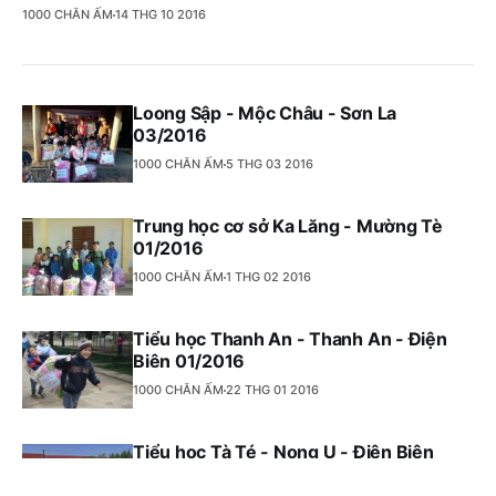
1000 CHĂN ẤM
14 THG 10 2016
Loong Sập - Mộc Châu - Sơn La
03/2016
1000 CHĂN ẤM
5 THG 03 2016
Trung học cơ sở Ka Lăng - Mường Tè
01/2016
1000 CHĂN ẤM
1 THG 02 2016
Tiểu học Thanh An - Thanh An - Điện
Biên 01/2016
1000 CHĂN ẤM
22 THG 01 2016
Tiểu học Tà Té - Nong U - Điện Biên
Đông 01/2016