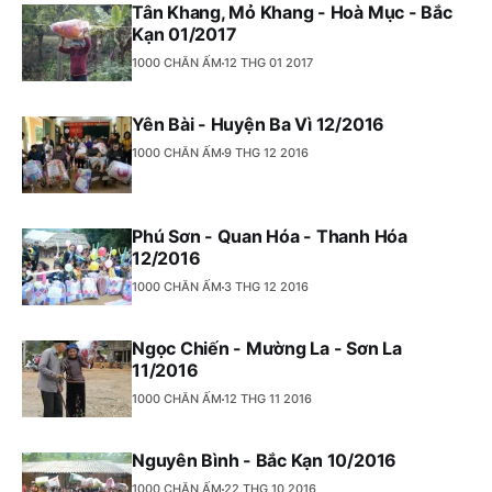
Tân Khang, Mỏ Khang - Hoà Mục - Bắc
Kạn 01/2017
1000 CHĂN ẤM
12 THG 01 2017
Yên Bài - Huyện Ba Vì 12/2016
1000 CHĂN ẤM
9 THG 12 2016
Phú Sơn - Quan Hóa - Thanh Hóa
12/2016
1000 CHĂN ẤM
3 THG 12 2016
Ngọc Chiến - Mường La - Sơn La
11/2016
1000 CHĂN ẤM
12 THG 11 2016
Nguyên Bình - Bắc Kạn 10/2016
1000 CHĂN ẤM
22 THG 10 2016