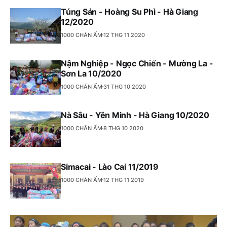
Túng Sán - Hoàng Su Phì - Hà Giang
12/2020
1000 CHĂN ẤM
12 THG 11 2020
Nậm Nghiệp - Ngọc Chiến - Mường La -
Sơn La 10/2020
1000 CHĂN ẤM
31 THG 10 2020
Nà Sâu - Yên Minh - Hà Giang 10/2020
1000 CHĂN ẤM
8 THG 10 2020
Simacai - Lào Cai 11/2019
1000 CHĂN ẤM
12 THG 11 2019